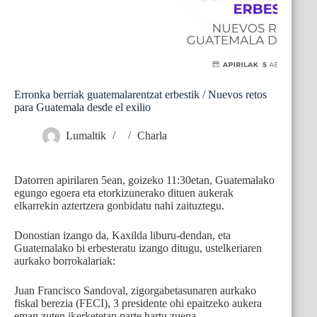
Erronka berriak guatemalarentzat erbestik / Nuevos retos
para Guatemala desde el exilio
Lumaltik
Charla
Datorren apirilaren 5ean, goizeko 11:30etan, Guatemalako
egungo egoera eta etorkizunerako dituen aukerak
elkarrekin aztertzera gonbidatu nahi zaituztegu.
Donostian izango da, Kaxilda liburu-dendan, eta
Guatemalako bi erbesteratu izango ditugu, ustelkeriaren
aurkako borrokalariak:
Juan Francisco Sandoval, zigorgabetasunaren aurkako
fiskal berezia (FECI), 3 presidente ohi epaitzeko aukera
eman zuten ikerketetan parte hartu zuena