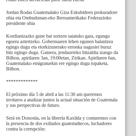
Jordan Rodas Guatemalako Giza Eskubideen prokuradore
ohia eta Ombudsman-eko Iberoamerikako Federazioko
presidente ohia
Konfiantzazko gune bat sortzen saiatuko gara, egungo
egoera aztertzeko. Gobernuaren lehen egunen balantzea
egingo dugu eta etorkizunerako erronka nagusiei buruz
hitz egingo dugu. Gainera, jendaurreko hitzaldia izango da
Bilbon, apirilaren 3an, 19:00etan, Zirikan. Apirilaren 6an,
Guatemalako emigratuekin ere egingo dugu topaketa,
Bilbon.
*************
El próximo día 5 de abril a las 11:30 am queremos
invitaros a analizar juntos la actual situación de Guatemala
y sus perspectivas de futuro.
Será en Donostia, en la librería Kaxilda y contaremos con
la presencia de dos exiliados guatemaltecos, luchadores
contra la corrupción: