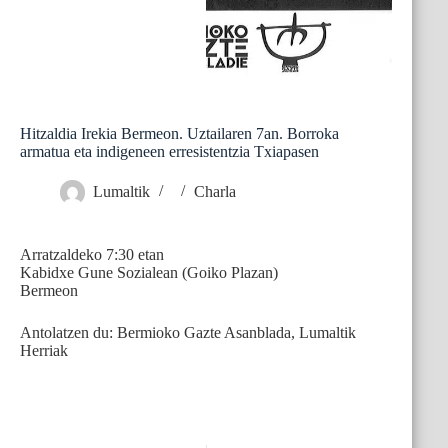
Hitzaldia Irekia Bermeon. Uztailaren 7an. Borroka
armatua eta indigeneen erresistentzia Txiapasen
Lumaltik
Charla
Arratzaldeko 7:30 etan
Kabidxe Gune Sozialean (Goiko Plazan)
Bermeon
Antolatzen du: Bermioko Gazte Asanblada, Lumaltik
Herriak