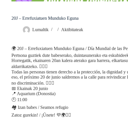
20J – Errefuxiatuen Munduko Eguna
Lumaltik
Aktibitateak
🌍 20J – Errefuxiatuen Munduko Eguna / Día Mundial de las Pe
Pertsona guztiek dute babeserako, duintasunerako eta eskubideek
Horregatik, ekainaren 20an kalera aterako gara harrera, elkartasu
aldarrikatzeko. ✊🏽💜
Todas las personas tienen derecho a la protección, la dignidad y
eso, el próximo 20 de junio saldremos a la calle para reivindicar l
no discriminación. ✊🏽💜
📅 Ekainak 20 junio
📍 Aquarium (Donostia)
🕚 11:00
🏘️ Izan babes / Seamos refugio
Zatoz gurekin! / ¡Únete! 💜🌍✊🏽