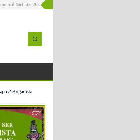
l Santurtzi 26 de junio La Kelo Gaztetxea
» 20J – Errefuxiatuen Munduko Eg
iapas? Brigadista