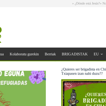
» ¿Dónde está Jesús?
» No norma
tua
Kolaboratu gurekin
Berriak
BRIGADISTAK
EU
¿Quieres ser brigadista en Ch
Txiapasen izan nahi duzu??