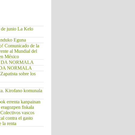
 de junio La Kelo
Munduko Eguna
do! Comunicado de la
rente al Mundial del
 en México
. EZ DA NORMALA
EZ DA NORMALA
apatista sobre los
za. Kirofano komunala
bok errenta kanpainan
a eragozpen fiskala
/ Colectivos vascos
cal contra el gasto
 la renta