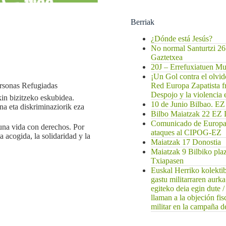
Berriak
¿Dónde está Jesús?
No normal Santurtzi 26
Gaztetxea
20J – Errefuxiatuen 
¡Un Gol contra el olvi
Red Europa Zapatista f
rsonas Refugiadas
Despojo y la violencia
in bizitzeko eskubidea.
10 de Junio Bilbao
na eta diskriminaziorik eza
Bilbo Maiatzak 22 
Comunicado de EuropaZ
 una vida con derechos. Por
ataques al CIPOG-EZ
a acogida, la solidaridad y la
Maiatzak 17 Donostia
Maiatzak 9 Bilbiko pla
Txiapasen
Euskal Herriko kolekti
gastu militarraren aurk
egiteko deia egin dute 
llaman a la objeción fis
militar en la campaña de