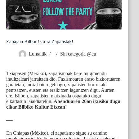
Zapajaia Bilbon! Gora Zapatistak!
Lumaltik
Sin categoría @eu
Txiapasen (Mexiko), zapatismoak bere mugimendu
iraultzaleari jarraitzen dio. Faxismoaren eraso bizkortuaren
garaietan, inoiz baino gehiago, zapatisten borrokak
pentsatzen, eusten eta eraikitzen laguntzen digu. Aurten
ere, Bilbon, zapatisten matxinada ospatuko dugu
elkartasun jaialdiarekin.
Abenduaren 20an ikusiko dugu
elkar Bilbiko Kultur Etxean!
—-
En Chiapas (México), el zapatismo sigue su camino
revolucionario. En tiempos de ofensiva fascista acelerada,