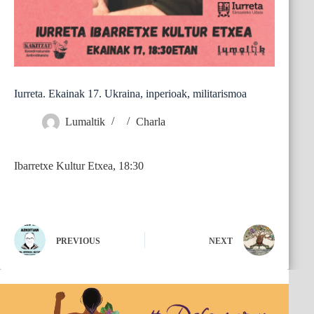
Iurreta. Ekainak 17. Ukraina, inperioak, militarismoa
Lumaltik
Charla
Ibarretxe Kultur Etxea, 18:30
PREVIOUS
NEXT