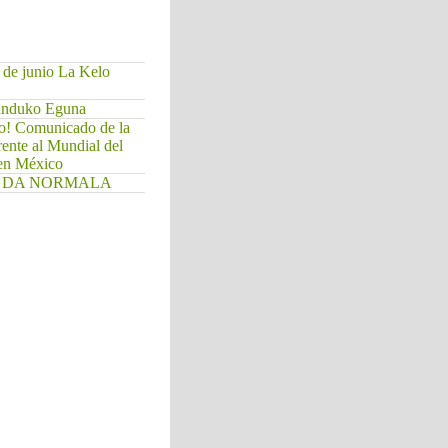
 de junio La Kelo
Munduko Eguna
do! Comunicado de la
rente al Mundial del
 en México
. EZ DA NORMALA