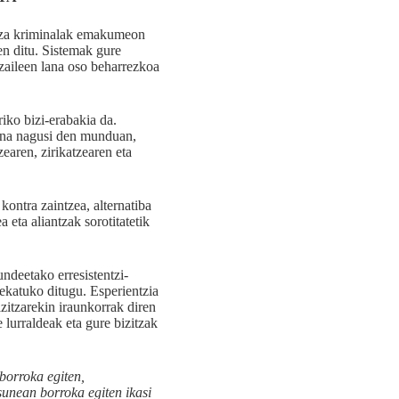
ntza kriminalak emakumeon
en ditu. Sistemak gure
zaileen lana oso beharrezkoa
iko bizi-erabakia da.
una nagusi den munduan,
earen, zirikatzearen eta
kontra zaintzea, alternatiba
 eta aliantzak sorotitatetik
ndeetako erresistentzi-
tekatuko ditugu. Esperientzia
zitzarekin iraunkorrak diren
 lurraldeak eta gure bizitzak
borroka egiten,
sunean borroka egiten ikasi