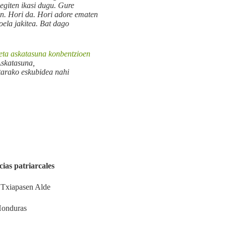
egiten ikasi dugu. Gure
an. Hori da. Hori adore ematen
oela jakitea. Bat dago
eta askatasuna konbentzioen
Askatasuna,
etarako eskubidea nahi
cias patriarcales
– Txiapasen Alde
Honduras