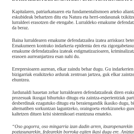
Kapitalaren, patriarkatuaren eta fundamentalismoen arteko alia
eskubideak behartzen ditu eta Natura eta herri-ondasunak txikitz
lurraldeei erasotzen die etengabe. Lurraldeko emakume defendat
da beraz.
Baina lurraldearen emakume defendatzailea izatea arriskuez beter
Emakumeen kontrako indarkeria epidemia den eta zigorgabetas
emakume defendatzailea izateak estigmatizazioaren, kriminalizatz
erasoen aurreanjartzea esan nahi du.
Errepresioaren aurrean, elkar zaindu behar dugu. Gu indarkerien 
bizigarriak eraikitzeko ardurak zentroan jartzea, guk elkar zaintzea
ehuntzea.
Jardunaldi hauetan zehar lurraldearen defendatzaileak diren eraku
prozesuak ikusgai bihurtuko ditugu eta zaintza-esperientziak par
desberdinak ezagutuko ditugu eta beraiengandik ikasiko dugu, bi
alternatiben sorkuntzan laguntzeko, oraingoeta etorkizuneko gure
kaltetzen dituen krisi sistemikoari erantzuna emateko.
“Oso gogorra, oso mingarria izan dadin arren, itxaropenarekin 
poztasunarekin, fedearekin borroka egiten ikasi dugu ere. Anizta