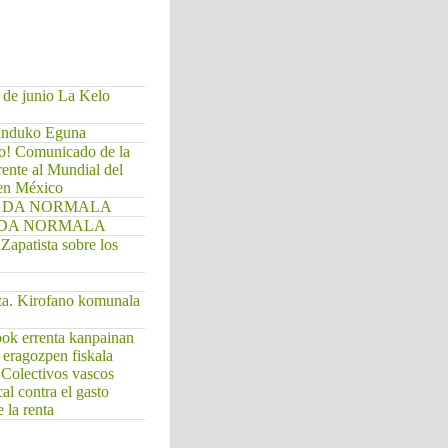
 de junio La Kelo
Munduko Eguna
do! Comunicado de la
rente al Mundial del
 en México
. EZ DA NORMALA
EZ DA NORMALA
apatista sobre los
za. Kirofano komunala
bok errenta kanpainan
a eragozpen fiskala
/ Colectivos vascos
cal contra el gasto
 la renta