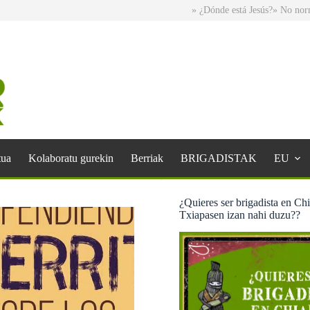
» ¿Dónde está Jesús?
» No normal Santurt
tua
Kolaboratu gurekin
Berriak
BRIGADISTAK
EU
¿Quieres ser brigadista en Ch
Txiapasen izan nahi duzu??