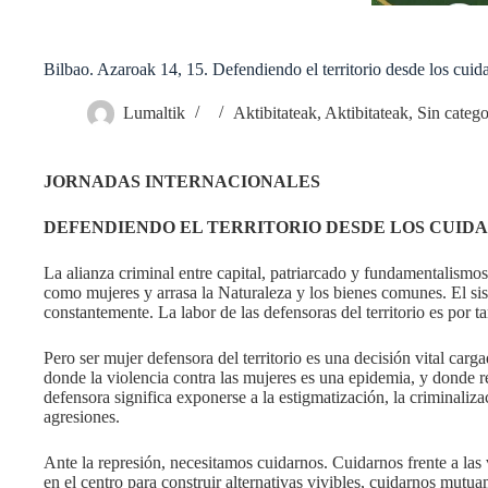
Bilbao. Azaroak 14, 15. Defendiendo el territorio desde los cuid
Lumaltik
Aktibitateak
,
Aktibitateak
,
Sin categ
JORNADAS INTERNACIONALES
DEFENDIENDO EL TERRITORIO DESDE LOS CUID
La alianza criminal entre capital, patriarcado y fundamentalismo
como mujeres y arrasa la Naturaleza y los bienes comunes. El sist
constantemente. La labor de las defensoras del territorio es por t
Pero ser mujer defensora del territorio es una decisión vital car
donde la violencia contra las mujeres es una epidemia, y donde r
defensora significa exponerse a la estigmatización, la criminaliza
agresiones.
Ante la represión, necesitamos cuidarnos. Cuidarnos frente a las 
en el centro para construir alternativas vivibles, cuidarnos mutua