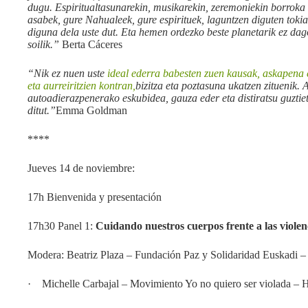
dugu. Espiritualtasunarekin, musikarekin, zeremoniekin borroka 
asabek, gure Nahualeek, gure espirituek, laguntzen diguten toki
diguna dela uste dut. Eta hemen ordezko beste planetarik ez dag
soilik.”
Berta Cáceres
“Nik ez nuen uste
ideal ederra babesten zuen kausak, askapena 
eta aurreiritzien kontran,
bizitza eta poztasuna ukatzen zituenik. 
autoadierazpenerako eskubidea, gauza eder eta distiratsu guzti
ditut.”
Emma Goldman
****
Jueves 14 de noviembre:
17h Bienvenida y presentación
17h30 Panel 1:
Cuidando nuestros cuerpos frente a las violen
Modera: Beatriz Plaza – Fundación Paz y Solidaridad Euskadi 
· Michelle Carbajal – Movimiento Yo no quiero ser violada – 