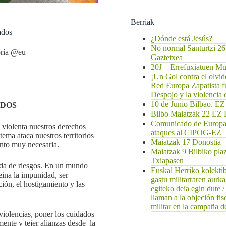
Berriak
ados
¿Dónde está Jesús?
No normal Santurtzi 26
oría @eu
Gaztetxea
20J – Errefuxiatuen 
¡Un Gol contra el olvi
Red Europa Zapatista f
Despojo y la violencia
10 de Junio Bilbao
ADOS
Bilbo Maiatzak 22 
Comunicado de EuropaZ
s violenta nuestros derechos
ataques al CIPOG-EZ
ema ataca nuestros territorios
Maiatzak 17 Donostia
anto muy necesaria.
Maiatzak 9 Bilbiko pla
Txiapasen
gada de riesgos. En un mundo
Euskal Herriko kolekti
eina la impunidad, ser
gastu militarraren aurk
ción, el hostigamiento y las
egiteko deia egin dute 
llaman a la objeción fis
militar en la campaña de
violencias, poner los cuidados
mente y tejer alianzas desde la