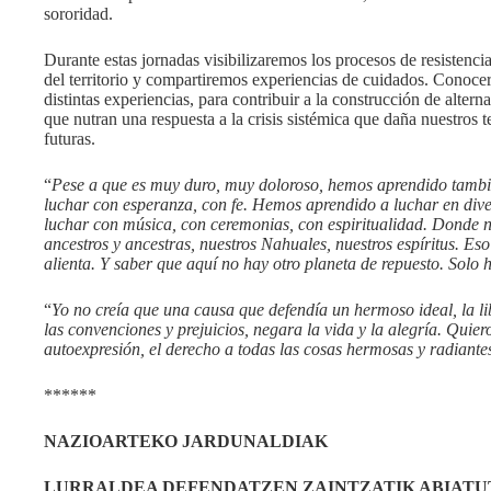
sororidad.
Durante estas jornadas visibilizaremos los procesos de resistenc
del territorio y compartiremos experiencias de cuidados. Conoc
distintas experiencias, para contribuir a la construcción de alterna
que nutran una respuesta a la crisis sistémica que daña nuestros te
futuras.
“
Pese a que es muy duro, muy doloroso, hemos aprendido tambié
luchar con esperanza, con fe. Hemos aprendido a luchar en di
luchar con música, con ceremonias, con espiritualidad. Donde
ancestros y ancestras, nuestros Nahuales, nuestros espíritus. Eso
alienta. Y saber que aquí no hay otro planeta de repuesto. Solo 
“
Yo no creía que una causa que defendía un hermoso ideal, la lib
las convenciones y prejuicios, negara la vida y la alegría. Quiero
autoexpresión, el derecho a todas las cosas hermosas y radiante
******
NAZIOARTEKO JARDUNALDIAK
LURRALDEA DEFENDATZEN ZAINTZATIK ABIATU