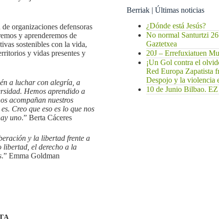
Berriak | Últimas noticias
¿Dónde está Jesús?
ia de organizaciones defensoras
No normal Santurtzi 26
eremos y aprenderemos de
Gaztetxea
tivas sostenibles con la vida,
rritorios y vidas presentes y
20J – Errefuxiatuen 
¡Un Gol contra el olvi
Red Europa Zapatista f
Despojo y la violencia
n a luchar con alegría, a
10 de Junio Bilbao
versidad. Hemos aprendido a
 nos acompañan nuestros
 es. Creo que eso es lo que nos
hay uno
.” Berta Cáceres
eración y la libertad frente a
 libertad, el derecho a la
s
.” Emma Goldman
TA