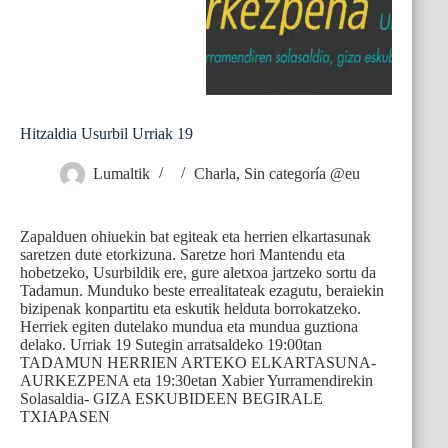
Hitzaldia Usurbil Urriak 19
Lumaltik
Charla
,
Sin categoría @eu
Zapalduen ohiuekin bat egiteak eta herrien elkartasunak
saretzen dute etorkizuna. Saretze hori Mantendu eta
hobetzeko, Usurbildik ere, gure aletxoa jartzeko sortu da
Tadamun. Munduko beste errealitateak ezagutu, beraiekin
bizipenak konpartitu eta eskutik helduta borrokatzeko.
Herriek egiten dutelako mundua eta mundua guztiona
delako. Urriak 19 Sutegin arratsaldeko 19:00tan
TADAMUN HERRIEN ARTEKO ELKARTASUNA-
AURKEZPENA eta 19:30etan Xabier Yurramendirekin
Solasaldia- GIZA ESKUBIDEEN BEGIRALE
TXIAPASEN