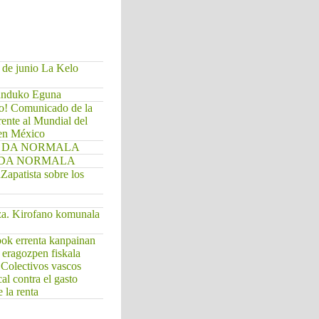
 de junio La Kelo
Munduko Eguna
do! Comunicado de la
rente al Mundial del
 en México
. EZ DA NORMALA
EZ DA NORMALA
apatista sobre los
za. Kirofano komunala
bok errenta kanpainan
a eragozpen fiskala
/ Colectivos vascos
cal contra el gasto
 la renta