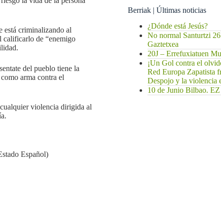
riesgo la vida de la persona
Berriak | Últimas noticias
¿Dónde está Jesús?
e está criminalizando al
No normal Santurtzi 26
 calificarlo de “enemigo
Gaztetxea
ilidad.
20J – Errefuxiatuen 
¡Un Gol contra el olvi
entate del pueblo tiene la
Red Europa Zapatista f
o como arma contra el
Despojo y la violencia
10 de Junio Bilbao
ualquier violencia dirigida al
ía.
Estado Español)