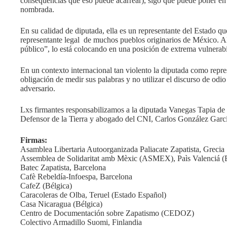
consequencias que eso puede acarrear), sigo que puede poner en 
nombrada.
En su calidad de diputada, ella es un representante del Estado qu
representante legal de muchos pueblos originarios de México. Al
público”, lo está colocando en una posición de extrema vulnerab
En un contexto internacional tan violento la diputada como repres
obligación de medir sus palabras y no utilizar el discurso de odi
adversario.
Lxs firmantes responsabilizamos a la diputada Vanegas Tapia de c
Defensor de la Tierra y abogado del CNI, Carlos González Garc
Firmas:
Asamblea Libertaria Autoorganizada Paliacate Zapatista, Grecia
Assemblea de Solidaritat amb Mèxic (ASMEX), Paìs Valenciá (
Batec Zapatista, Barcelona
Cafè Rebeldía-Infoespa, Barcelona
CafeZ (Bélgica)
Caracoleras de Olba, Teruel (Estado Español)
Casa Nicaragua (Bélgica)
Centro de Documentación sobre Zapatismo (CEDOZ)
Colectivo Armadillo Suomi, Finlandia