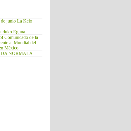
 de junio La Kelo
Munduko Eguna
do! Comunicado de la
rente al Mundial del
 en México
. EZ DA NORMALA