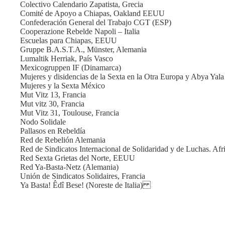
Colectivo Calendario Zapatista, Grecia
Comité de Apoyo a Chiapas, Oakland EEUU
Confederación General del Trabajo CGT (ESP)
Cooperazione Rebelde Napoli – Italia
Escuelas para Chiapas, EEUU
Gruppe B.A.S.T.A., Münster, Alemania
Lumaltik Herriak, País Vasco
Mexicogruppen IF (Dinamarca)
Mujeres y disidencias de la Sexta en la Otra Europa y Abya Yala
Mujeres y la Sexta México
Mut Vitz 13, Francia
Mut vitz 30, Francia
Mut Vitz 31, Toulouse, Francia
Nodo Solidale
Pallasos en Rebeldía
Red de Rebelión Alemania
Red de Sindicatos Internacional de Solidaridad y de Luchas. Afr
Red Sexta Grietas del Norte, EEUU
Red Ya-Basta-Netz (Alemania)
Unión de Sindicatos Solidaires, Francia
Ya Basta! Êdî Bese! (Noreste de Italia)