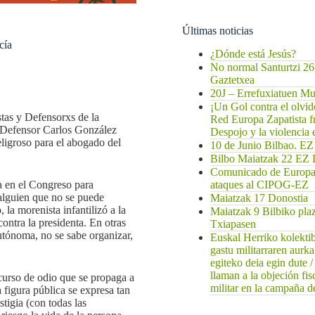
Últimas noticias
cía
¿Dónde está Jesús?
No normal Santurtzi 26
Gaztetxea
20J – Errefuxiatuen 
¡Un Gol contra el olvi
stas y Defensorxs de la
Red Europa Zapatista f
 Defensor Carlos González
Despojo y la violencia
ligroso para el abogado del
10 de Junio Bilbao
Bilbo Maiatzak 22 
Comunicado de EuropaZ
ataques al CIPOG-EZ
a en el Congreso para
 alguien que no se puede
Maiatzak 17 Donostia
la morenista infantilizó a la
Maiatzak 9 Bilbiko pla
ontra la presidenta. En otras
Txiapasen
tónoma, no se sabe organizar,
Euskal Herriko kolekti
gastu militarraren aurk
egiteko deia egin dute 
llaman a la objeción fis
curso de odio que se propaga a
militar en la campaña de
 figura pública se expresa tan
tigia (con todas las