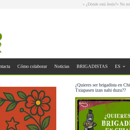
» ¿Dónde está Jesús?
» No normal Sant
tacta
Cómo colaborar
Noticias
BRIGADISTAS
ES
¿Quieres ser brigadista en Ch
Txiapasen izan nahi duzu??