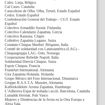
Cafez. Lieja, Bélgica
Cal Cases. Cataluña
Caracoleras de Olba. Olba, Teruel, Estado Español
Cedoz. Estado Español
Confederación General del Trabajo – CGT. Estado
Español
Colectivo Armadillo Suomi. Finlandia
Colectivo Calendario Zapatista. Grecia
Colectivo Ramona. Chipre
Collettivo Zapatista Lugano. Suiza
Comitato Chiapas Maribel. Bérgamo, Italia
Comité de solidaridad con Latinoamérica (LAG) –
Chiapasgruppa LAG. Oslo, Noruega
Cooperazione Rebelde Napoli. Italia
Solidaridad Directa Chiapas. Suiza
Espoir Chiapas. Francia
Frankfurt International. Alemania
Gira Zapatista Holanda. Holanda
Grupo México del Foro Internacional. Dinamarca
Gruppe B.A.S.T.A. Munster, Alemania
Kaffeekollektiv Aroma Zapatista, Hamburgo
L’Adhesiva Espai de trobada i acció. Barcelona, Cataluña
Lumaltik Herriak. País Vasco
Mujeres y Disidencias de la Sexta en la Otra Europa y
Abya Yala.