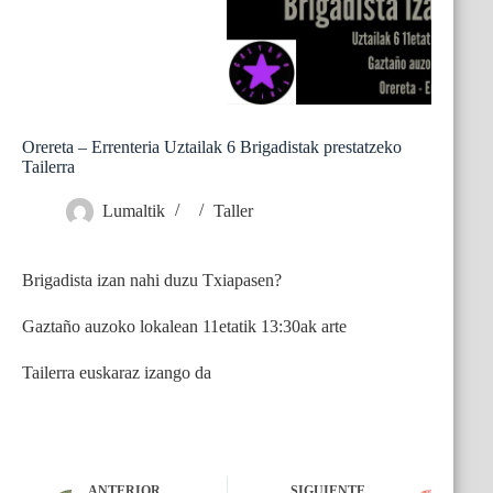
Orereta – Errenteria Uztailak 6 Brigadistak prestatzeko
Tailerra
Lumaltik
Taller
Brigadista izan nahi duzu Txiapasen?
Gaztaño auzoko lokalean 11etatik 13:30ak arte
Tailerra euskaraz izango da
ANTERIOR
SIGUIENTE