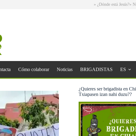
» ¿Dónde está Jesús?
» No norma
tacta
Cómo colaborar
Noticias
BRIGADISTAS
ES
¿Quieres ser brigadista en Ch
Txiapasen izan nahi duzu??