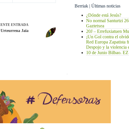
Berriak | Últimas noticias
¿Dónde está Jesús?
No normal Santurtzi 26
IENTE
ENTRADA
Gaztetxea
Urteurrena Jaia
20J – Errefuxiatuen 
¡Un Gol contra el olvi
Red Europa Zapatista f
Despojo y la violencia
10 de Junio Bilbao