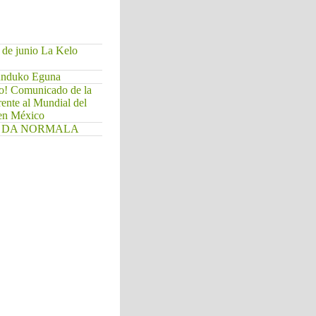
 de junio La Kelo
Munduko Eguna
do! Comunicado de la
rente al Mundial del
 en México
. EZ DA NORMALA