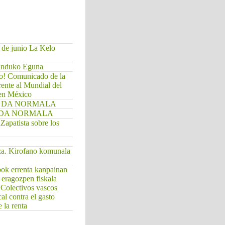
 de junio La Kelo
Munduko Eguna
do! Comunicado de la
rente al Mundial del
 en México
. EZ DA NORMALA
EZ DA NORMALA
apatista sobre los
za. Kirofano komunala
bok errenta kanpainan
a eragozpen fiskala
/ Colectivos vascos
cal contra el gasto
 la renta