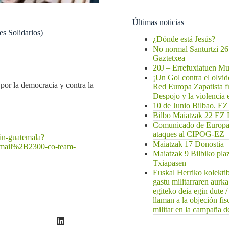
Últimas noticias
s Solidarios)
¿Dónde está Jesús?
No normal Santurtzi 26
Gaztetxea
20J – Errefuxiatuen 
¡Un Gol contra el olvi
or la democracia y contra la
Red Europa Zapatista f
Despojo y la violencia
10 de Junio Bilbao
Bilbo Maiatzak 22 
Comunicado de EuropaZ
ataques al CIPOG-EZ
-in-guatemala?
Maiatzak 17 Donostia
mail%2B2300-co-team-
Maiatzak 9 Bilbiko pla
Txiapasen
Euskal Herriko kolekti
gastu militarraren aurk
egiteko deia egin dute 
llaman a la objeción fis
militar en la campaña de