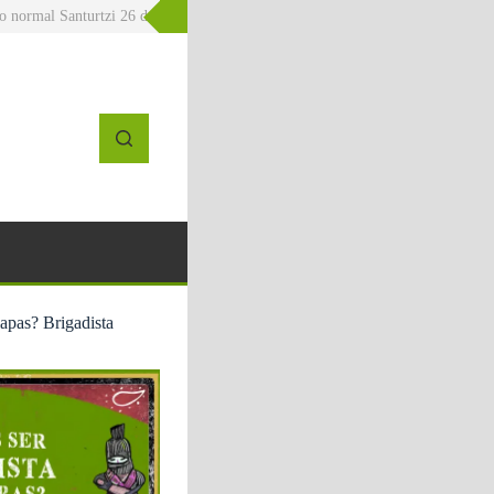
l Santurtzi 26 de junio La Kelo Gaztetxea
» 20J – Errefuxiatuen Munduko Egu
iapas? Brigadista