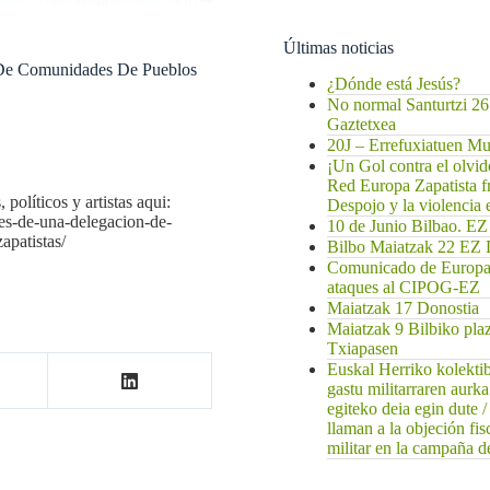
Últimas noticias
n De Comunidades De Pueblos
¿Dónde está Jesús?
No normal Santurtzi 26
Gaztetxea
20J – Errefuxiatuen 
¡Un Gol contra el olvi
Red Europa Zapatista f
políticos y artistas aqui:
Despojo y la violencia
nces-de-una-delegacion-de-
10 de Junio Bilbao
patistas/
Bilbo Maiatzak 22 
Comunicado de EuropaZ
ataques al CIPOG-EZ
Maiatzak 17 Donostia
Maiatzak 9 Bilbiko pla
Txiapasen
Euskal Herriko kolekti
gastu militarraren aurk
egiteko deia egin dute 
llaman a la objeción fis
militar en la campaña de