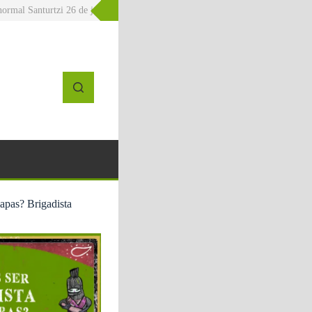
 Santurtzi 26 de junio La Kelo Gaztetxea
» 20J – Errefuxiatuen Munduko Egun
iapas? Brigadista