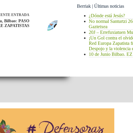
Berriak | Últimas noticias
IENTE
ENTRADA
¿Dónde está Jesús?
a, Bilbao: PASO
No normal Santurtzi 26
RE ZAPATISTAS
Gaztetxea
20J – Errefuxiatuen 
¡Un Gol contra el olvi
Red Europa Zapatista f
Despojo y la violencia
10 de Junio Bilbao