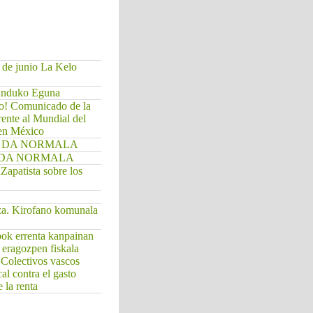
 de junio La Kelo
Munduko Eguna
do! Comunicado de la
rente al Mundial del
 en México
. EZ DA NORMALA
EZ DA NORMALA
apatista sobre los
za. Kirofano komunala
bok errenta kanpainan
a eragozpen fiskala
/ Colectivos vascos
cal contra el gasto
 la renta