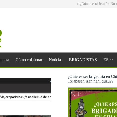
» ¿Dónde está Jesús?
» No normal
tacta
Cómo colaborar
Noticias
BRIGADISTAS
ES
¿Quieres ser brigadista en Ch
Txiapasen izan nahi duzu??