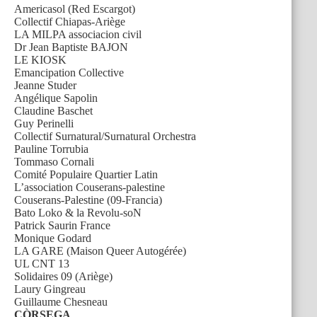
Americasol (Red Escargot)
Collectif Chiapas-Ariège
LA MILPA associacion civil
Dr Jean Baptiste BAJON
LE KIOSK
Emancipation Collective
Jeanne Studer
Angélique Sapolin
Claudine Baschet
Guy Perinelli
Collectif Surnatural/Surnatural Orchestra
Pauline Torrubia
Tommaso Cornali
Comité Populaire Quartier Latin
L’association Couserans-palestine
Couserans-Palestine (09-Francia)
Bato Loko & la Revolu-soN
Patrick Saurin France
Monique Godard
LA GARE (Maison Queer Autogérée)
UL CNT 13
Solidaires 09 (Ariège)
Laury Gingreau
Guillaume Chesneau
CÒRSEGA