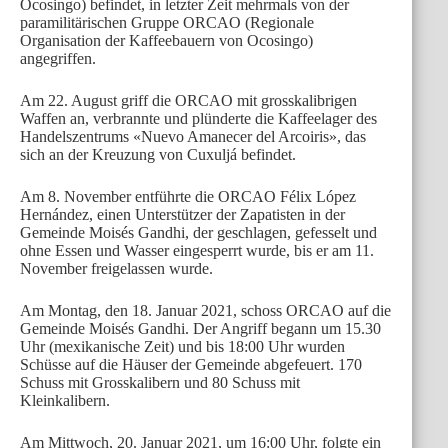
Ocosingo) befindet, in letzter Zeit mehrmals von der
paramilitärischen Gruppe ORCAO (Regionale
Organisation der Kaffeebauern von Ocosingo)
angegriffen.
Am 22. August griff die ORCAO mit grosskalibrigen
Waffen an, verbrannte und plünderte die Kaffeelager des
Handelszentrums «Nuevo Amanecer del Arcoiris», das
sich an der Kreuzung von Cuxuljá befindet.
Am 8. November entführte die ORCAO Félix López
Hernández, einen Unterstützer der Zapatisten in der
Gemeinde Moisés Gandhi, der geschlagen, gefesselt und
ohne Essen und Wasser eingesperrt wurde, bis er am 11.
November freigelassen wurde.
Am Montag, den 18. Januar 2021, schoss ORCAO auf die
Gemeinde Moisés Gandhi. Der Angriff begann um 15.30
Uhr (mexikanische Zeit) und bis 18:00 Uhr wurden
Schüsse auf die Häuser der Gemeinde abgefeuert. 170
Schuss mit Grosskalibern und 80 Schuss mit
Kleinkalibern.
Am Mittwoch, 20. Januar 2021, um 16:00 Uhr, folgte ein