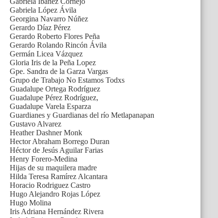
Gabriela Ibáñez Cornejo
Gabriela López Ávila
Georgina Navarro Núñez
Gerardo Díaz Pérez
Gerardo Roberto Flores Peña
Gerardo Rolando Rincón Ávila
Germán Licea Vázquez
Gloria Iris de la Peña Lopez
Gpe. Sandra de la Garza Vargas
Grupo de Trabajo No Estamos Todxs
Guadalupe Ortega Rodríguez
Guadalupe Pérez Rodríguez,
Guadalupe Varela Esparza
Guardianes y Guardianas del río Metlapanapan
Gustavo Alvarez
Heather Dashner Monk
Hector Abraham Borrego Duran
Héctor de Jesús Aguilar Farias
Henry Forero-Medina
Hijas de su maquilera madre
Hilda Teresa Ramírez Alcantara
Horacio Rodriguez Castro
Hugo Alejandro Rojas López
Hugo Molina
Iris Adriana Hernández Rivera