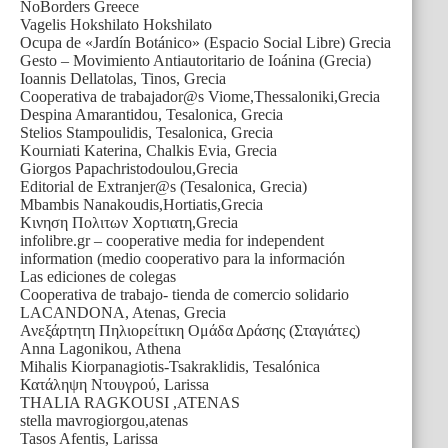
NoBorders Greece
Vagelis Hokshilato Hokshilato
Ocupa de «Jardín Botánico» (Espacio Social Libre) Grecia
Gesto – Movimiento Antiautoritario de Ioánina (Grecia)
Ioannis Dellatolas, Tinos, Grecia
Cooperativa de trabajador@s Viome,Thessaloniki,Grecia
Despina Amarantidou, Tesalonica, Grecia
Stelios Stampoulidis, Tesalonica, Grecia
Kourniati Katerina, Chalkis Evia, Grecia
Giorgos Papachristodoulou,Grecia
Editorial de Extranjer@s (Tesalonica, Grecia)
Mbambis Nanakoudis,Hortiatis,Grecia
Κινηση Πολιτων Χορτιατη,Grecia
infolibre.gr – cooperative media for independent
information (medio cooperativo para la información
Las ediciones de colegas
Cooperativa de trabajo- tienda de comercio solidario
LACANDONA, Atenas, Grecia
Ανεξάρτητη Πηλιορείτικη Ομάδα Δράσης (Σταγιάτες)
Anna Lagonikou, Athena
Mihalis Kiorpanagiotis-Tsakraklidis, Tesalónica
Κατάληψη Ντουγρού, Larissa
THALIA RAGKOUSI ,ATENAS
stella mavrogiorgou,atenas
Tasos Afentis, Larissa