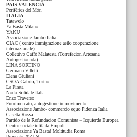
PAIS VALENCIÁ
Perifèries del Món
ITALIA
Tatawelo
Ya Basta Milano
YAKU
Associazione Jambo Italia
CIAC ( centro immigrazione asilo cooperazione
internazionale)
Collettivo Caffè Malatesta (Torrefacion Artesana
Autogestionada)
LINA SORTINO
Germana Villetti
Elena Giuliani
CSOA Gabrio, Torino
La Pirata
Nodo Solidale Italia
Enzo Traverso
Fuorimercato, autogestione in movimento
Associazione Jambo- commercio equo Fidenza Italia
Casetta Rossa
Partido de la Refundacion Comunista – Izquierda Europea
Centro sociale intifada Empoli
Associazione Ya Basta! Moltitudia Roma
Proyecto 20ZLN