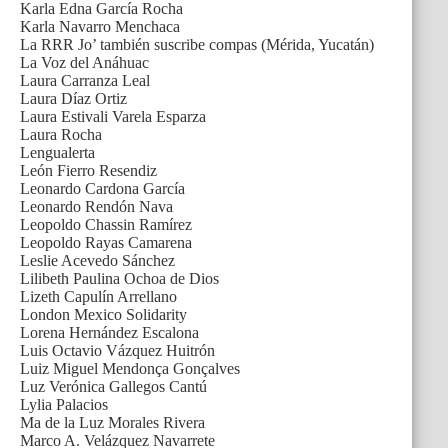
Karla Edna García Rocha
Karla Navarro Menchaca
La RRR Jo’ también suscribe compas (Mérida, Yucatán)
La Voz del Anáhuac
Laura Carranza Leal
Laura Díaz Ortiz
Laura Estivali Varela Esparza
Laura Rocha
Lengualerta
León Fierro Resendiz
Leonardo Cardona García
Leonardo Rendón Nava
Leopoldo Chassin Ramírez
Leopoldo Rayas Camarena
Leslie Acevedo Sánchez
Lilibeth Paulina Ochoa de Dios
Lizeth Capulín Arrellano
London Mexico Solidarity
Lorena Hernández Escalona
Luis Octavio Vázquez Huitrón
Luiz Miguel Mendonça Gonçalves
Luz Verónica Gallegos Cantú
Lylia Palacios
Ma de la Luz Morales Rivera
Marco A. Velázquez Navarrete