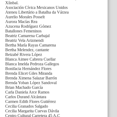
Xíinbal.
Asociación Cívica Mexicanos Unidos
Ateneu Libertário a Batalha da Várzea
Aurelio Morales Posselt
Aurora Macías Rea
Azucena Rodríguez Gómez
Batallones Femeninos
Beatriz Camarena Carbajal
Beatriz Vela Arizmendi
Bertha María Rayas Camarena
Bertha Melendez, cantante
Betzabé Rivera López
Blanca Aimee Cabrera Cuellar
Blanca Imelda Pedroza Gallegos
Bonifacia Hernández Flores
Brenda Elicet Giles Miranda
Brenda Ximena Salazar Barrón
Brenda Yoban López Sandoval
Brian Machado García
Carla Daniela Arce Ramos
Carlos Durand Alcántara
Carmen Edith Flores Gutiérrez
Cecilia Granados Salgado
Cecilia Margarita Cuevas Dávila
Centro Cultural Carretera 45 A.C