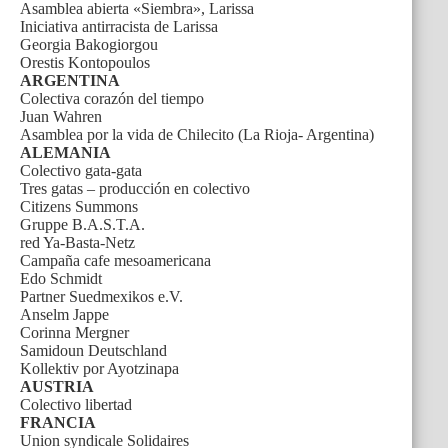
Asamblea abierta «Siembra», Larissa
Iniciativa antirracista de Larissa
Georgia Bakogiorgou
Orestis Kontopoulos
ARGENTINA
Colectiva corazón del tiempo
Juan Wahren
Asamblea por la vida de Chilecito (La Rioja- Argentina)
ALEMANIA
Colectivo gata-gata
Tres gatas – producción en colectivo
Citizens Summons
Gruppe B.A.S.T.A.
red Ya-Basta-Netz
Campaña cafe mesoamericana
Edo Schmidt
Partner Suedmexikos e.V.
Anselm Jappe
Corinna Mergner
Samidoun Deutschland
Kollektiv por Ayotzinapa
AUSTRIA
Colectivo libertad
FRANCIA
Union syndicale Solidaires