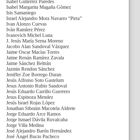
Isabel Gutierrez Paredes
Isabel Margarita Magaña Gómez
Isis Samaniego
Israel Alejandro Mora Navarro “Pirra”
Ivan Alonzo Cuevas
Iván Ramírez Pérez
Ivanovich Michel Luna
J. Jesús María Serna Moreno
Jacobo Alan Sandoval Vázquez
Jaime Oscar Macías Torres
Jaime Renán Ramírez Zavala
Jaime Sánchez Beltrán
Jazmin Rendon Sánchez
Jeniffer Zoe Borrego Duran
Jesús Alfonso Soto Gastelum
Jesus Antonio Rubio Sandoval
Jesús Eduardo Carrillo Guerrero
Jesus Espinoza Mendez
Jesús Israel Rojas López
Jonathan Sibraim Macotela Aldrete
Jorge Eduardo Arce Ramos
Jorge Ismael Dávila Ruvalcaba
Jorge Villa Medina
José Alejandro Barón Hernández
José Ángel Bucio Pacheco