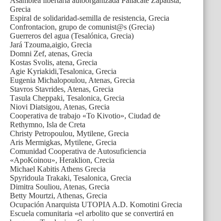
Asamblea libertaria autoorganizada Paliacate Zapatista,
Grecia
Espiral de solidaridad-semilla de resistencia, Grecia
Confrontacion, grupo de comunist@s (Grecia)
Guerreros del agua (Tesalónica, Grecia)
Jará Tzouma,aigio, Grecia
Domni Zef, atenas, Grecia
Kostas Svolis, atena, Grecia
Agie Kyriakidi,Tesalonica, Grecia
Eugenia Michalopoulou, Atenas, Grecia
Stavros Stavrides, Atenas, Grecia
Τasula Cheppaki, Tesalonica, Grecia
Niovi Diatsigou, Atenas, Grecia
Cooperativa de trabajo «To Kivotio», Ciudad de
Rethymno, Isla de Creta
Christy Petropoulou, Mytilene, Grecia
Aris Mermigkas, Mytilene, Grecia
Comunidad Cooperativa de Autosuficiencia
«ApoKoinou», Heraklion, Crecia
Michael Kabitis Athens Grecia
Spyridoula Trakaki, Tesalonica, Grecia
Dimitra Souliou, Atenas, Grecia
Betty Mourtzi, Athenas, Grecia
Ocupación Anarquista UTOPIA A.D. Komotini Grecia
Escuela comunitaria «el arbolito que se convertirá en