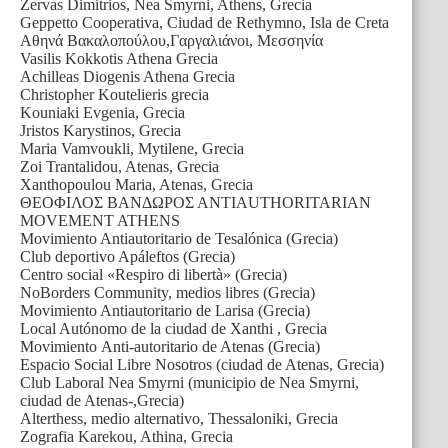
Zervas Dimitrios, Nea Smyrni, Athens, Grecia
Geppetto Cooperativa, Ciudad de Rethymno, Isla de Creta
Αθηνά Βακαλοπούλου,Γαργαλιάνοι, Μεσσηνία
Vasilis Kokkotis Athena Grecia
Achilleas Diogenis Athena Grecia
Christopher Koutelieris grecia
Kouniaki Evgenia, Grecia
Jristos Karystinos, Grecia
Maria Vamvoukli, Mytilene, Grecia
Zoi Trantalidou, Atenas, Grecia
Xanthopoulou Maria, Atenas, Grecia
ΘΕΟΦΙΛΟΣ ΒΑΝΔΩΡΟΣ ΑΝΤΙΑUTHORITARIAN
MOVEMENT ATHENS
Movimiento Antiautoritario de Tesalónica (Grecia)
Club deportivo Apáleftos (Grecia)
Centro social «Respiro di libertà» (Grecia)
NoBorders Community, medios libres (Grecia)
Movimiento Antiautoritario de Larisa (Grecia)
Local Autónomo de la ciudad de Xanthi , Grecia
Μovimiento Αnti-autoritario de Atenas (Grecia)
Espacio Social Libre Nosotros (ciudad de Atenas, Grecia)
Club Laboral Nea Smyrni (municipio de Nea Smyrni,
ciudad de Atenas-,Grecia)
Alterthess, medio alternativo, Thessaloniki, Grecia
Zografia Karekou, Athina, Grecia