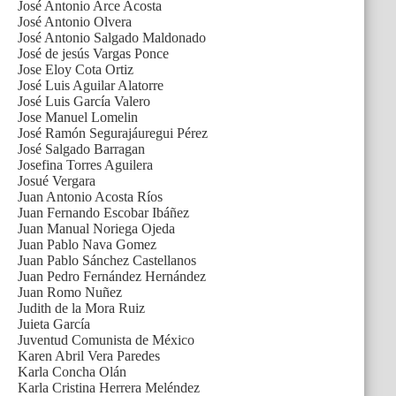
José Antonio Arce Acosta
José Antonio Olvera
José Antonio Salgado Maldonado
José de jesús Vargas Ponce
Jose Eloy Cota Ortiz
José Luis Aguilar Alatorre
José Luis García Valero
Jose Manuel Lomelin
José Ramón Segurajáuregui Pérez
José Salgado Barragan
Josefina Torres Aguilera
Josué Vergara
Juan Antonio Acosta Ríos
Juan Fernando Escobar Ibáñez
Juan Manual Noriega Ojeda
Juan Pablo Nava Gomez
Juan Pablo Sánchez Castellanos
Juan Pedro Fernández Hernández
Juan Romo Nuñez
Judith de la Mora Ruiz
Juieta García
Juventud Comunista de México
Karen Abril Vera Paredes
Karla Concha Olán
Karla Cristina Herrera Meléndez