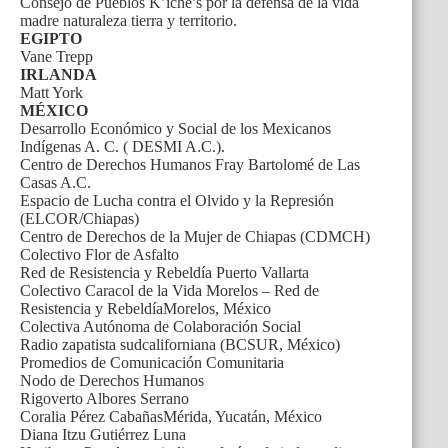
Consejo de Pueblos K’iche’s por la defensa de la vida
madre naturaleza tierra y territorio.
EGIPTO
Vane Trepp
IRLANDA
Matt York
MÉXICO
Desarrollo Económico y Social de los Mexicanos
Indígenas A. C. ( DESMI A.C.).
Centro de Derechos Humanos Fray Bartolomé de Las
Casas A.C.
Espacio de Lucha contra el Olvido y la Represión
(ELCOR/Chiapas)
Centro de Derechos de la Mujer de Chiapas (CDMCH)
Colectivo Flor de Asfalto
Red de Resistencia y Rebeldía Puerto Vallarta
Colectivo Caracol de la Vida Morelos – Red de
Resistencia y RebeldíaMorelos, México
Colectiva Autónoma de Colaboración Social
Radio zapatista sudcaliforniana (BCSUR, México)
Promedios de Comunicación Comunitaria
Nodo de Derechos Humanos
Rigoverto Albores Serrano
Coralia Pérez CabañasMérida, Yucatán, México
Diana Itzu Gutiérrez Luna