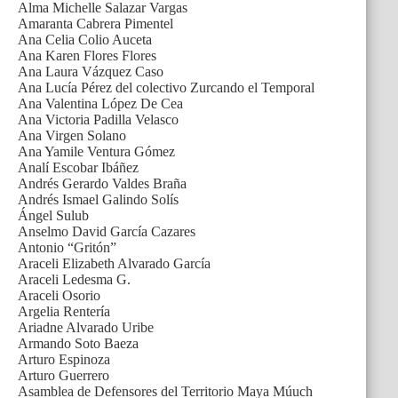
Alma Michelle Salazar Vargas
Amaranta Cabrera Pimentel
Ana Celia Colio Auceta
Ana Karen Flores Flores
Ana Laura Vázquez Caso
Ana Lucía Pérez del colectivo Zurcando el Temporal
Ana Valentina López De Cea
Ana Victoria Padilla Velasco
Ana Virgen Solano
Ana Yamile Ventura Gómez
Analí Escobar Ibáñez
Andrés Gerardo Valdes Braña
Andrés Ismael Galindo Solís
Ángel Sulub
Anselmo David García Cazares
Antonio “Gritón”
Araceli Elizabeth Alvarado García
Araceli Ledesma G.
Araceli Osorio
Argelia Rentería
Ariadne Alvarado Uribe
Armando Soto Baeza
Arturo Espinoza
Arturo Guerrero
Asamblea de Defensores del Territorio Maya Múuch