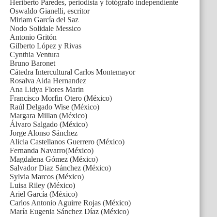
Heriberto Paredes, periodista y fotógrafo independiente
Oswaldo Gianelli, escritor
Miriam García del Saz
Nodo Solidale Messico
Antonio Gritón
Gilberto López y Rivas
Cynthia Ventura
Bruno Baronet
Cátedra Intercultural Carlos Montemayor
Rosalva Aida Hernandez
Ana Lidya Flores Marin
Francisco Morfin Otero (México)
Raúl Delgado Wise (México)
Margara Millan (México)
Álvaro Salgado (México)
Jorge Alonso Sánchez
Alicia Castellanos Guerrero (México)
Fernanda Navarro(México)
Magdalena Gómez (México)
Salvador Diaz Sánchez (México)
Sylvia Marcos (México)
Luisa Riley (México)
Ariel García (México)
Carlos Antonio Aguirre Rojas (México)
María Eugenia Sánchez Díaz (México)