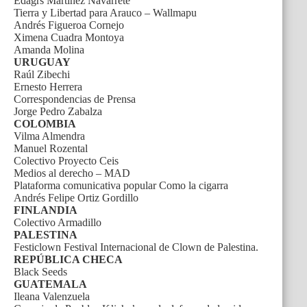
Edagrs Martínez Navarrete
Tierra y Libertad para Arauco – Wallmapu
Andrés Figueroa Cornejo
Ximena Cuadra Montoya
Amanda Molina
URUGUAY
Raúl Zibechi
Ernesto Herrera
Correspondencias de Prensa
Jorge Pedro Zabalza
COLOMBIA
Vilma Almendra
Manuel Rozental
Colectivo Proyecto Ceis
Medios al derecho – MAD
Plataforma comunicativa popular Como la cigarra
Andrés Felipe Ortiz Gordillo
FINLANDIA
Colectivo Armadillo
PALESTINA
Festiclown Festival Internacional de Clown de Palestina.
REPÚBLICA CHECA
Black Seeds
GUATEMALA
Ileana Valenzuela