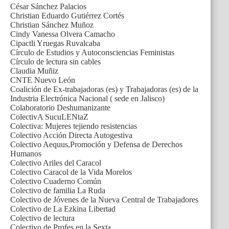
César Sánchez Palacios
Christian Eduardo Gutiérrez Cortés
Christian Sánchez Muñoz
Cindy Vanessa Olvera Camacho
Cipactli Yruegas Ruvalcaba
Círculo de Estudios y Autoconsciencias Feministas
Círculo de lectura sin cables
Claudia Muñiz
CNTE Nuevo León
Coalición de Ex-trabajadoras (es) y Trabajadoras (es) de la
Industria Electrónica Nacional ( sede en Jalisco)
Colaboratorio Deshumanizante
ColectivA SucuLENtaZ
Colectiva: Mujeres tejiendo resistencias
Colectivo Acción Directa Autogestiva
Colectivo Aequus,Promoción y Defensa de Derechos
Humanos
Colectivo Ariles del Caracol
Colectivo Caracol de la Vida Morelos
Colectivo Cuaderno Común
Colectivo de familia La Ruda
Colectivo de Jóvenes de la Nueva Central de Trabajadores
Colectivo de La Ezkina Libertad
Colectivo de lectura
Colectivo de Profes en la Sexta