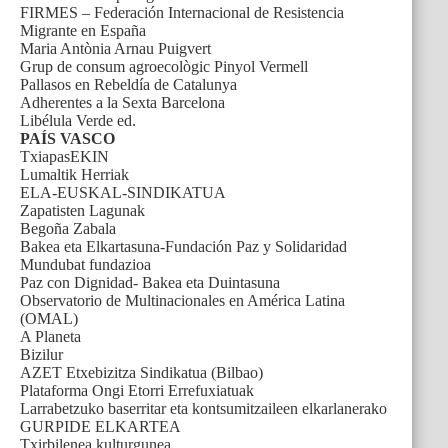
FIRMES – Federación Internacional de Resistencia
Migrante en España
Maria Antònia Arnau Puigvert
Grup de consum agroecològic Pinyol Vermell
Pallasos en Rebeldía de Catalunya
Adherentes a la Sexta Barcelona
Libélula Verde ed.
PAÍS VASCO
TxiapasEKIN
Lumaltik Herriak
ELA-EUSKAL-SINDIKATUA
Zapatisten Lagunak
Begoña Zabala
Bakea eta Elkartasuna-Fundación Paz y Solidaridad
Mundubat fundazioa
Paz con Dignidad- Bakea eta Duintasuna
Observatorio de Multinacionales en América Latina
(OMAL)
A Planeta
Bizilur
AZET Etxebizitza Sindikatua (Bilbao)
Plataforma Ongi Etorri Errefuxiatuak
Larrabetzuko baserritar eta kontsumitzaileen elkarlanerako
GURPIDE ELKARTEA
Txirbilenea kulturgunea