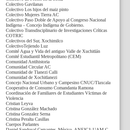
Colectivo Gavilanas
Colectivo Los hijos del maiz pinto
Colectivo Mujeres Tierra AC
Colectivo Paso Doble de Apoyo al Congreso Nacional
Indígena – Concejo Indígena de Gobierno.
Colectivo Transdisciplinario de Investigaciones Críticas
COTRIC
Colectivos del Sur, Xochimilco
ColectivoTejiendo Luz
Comité Agua y Vida del antiguo Valle de Xuchitlán
Comité Estudiantil Metropolitano (CEM)
Comunidad Antihistoria
Comunidad Circular AC
Comunidad de Tlanezi Calli
Comunidad de Xochitlanezi
Concejo Nacional Urbano y Campesino CNUC/Tlaxcala
Cooperativa de Consumo Comandanta Ramona
Coordinación de Familiares de Estudiantes Víctimas de
Violencia
Cristian Leyva
Cristina González Machado
Cristina Gonzalez Serna
Cristina Peralta Casillas
Cuerpos Parlantes
Daniel Sandoval Cervantes, México, ANEICJ; UAM-C.