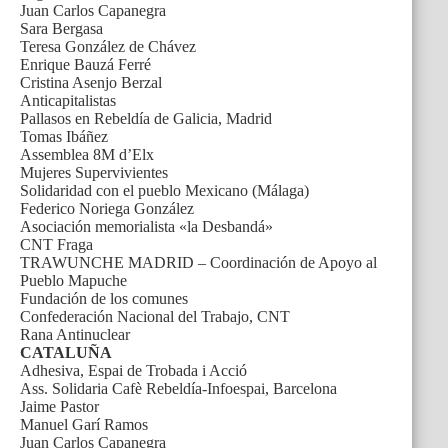
Juan Carlos Capanegra
Sara Bergasa
Teresa González de Chávez
Enrique Bauzá Ferré
Cristina Asenjo Berzal
Anticapitalistas
Pallasos en Rebeldía de Galicia, Madrid
Tomas Ibáñez
Assemblea 8M d’Elx
Mujeres Supervivientes
Solidaridad con el pueblo Mexicano (Málaga)
Federico Noriega González
Asociación memorialista «la Desbandá»
CNT Fraga
TRAWUNCHE MADRID – Coordinación de Apoyo al
Pueblo Mapuche
Fundación de los comunes
Confederación Nacional del Trabajo, CNT
Rana Antinuclear
CATALUÑA
Adhesiva, Espai de Trobada i Acció
Ass. Solidaria Cafè Rebeldía-Infoespai, Barcelona
Jaime Pastor
Manuel Garí Ramos
Juan Carlos Capanegra