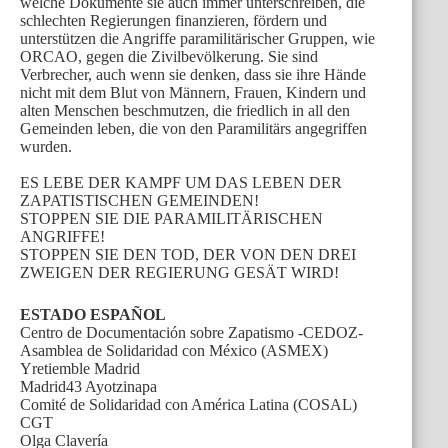
welche Dokumente sie auch immer unterschreiben, die
schlechten Regierungen finanzieren, fördern und
unterstützen die Angriffe paramilitärischer Gruppen, wie
ORCAO, gegen die Zivilbevölkerung. Sie sind
Verbrecher, auch wenn sie denken, dass sie ihre Hände
nicht mit dem Blut von Männern, Frauen, Kindern und
alten Menschen beschmutzen, die friedlich in all den
Gemeinden leben, die von den Paramilitärs angegriffen
wurden.
ES LEBE DER KAMPF UM DAS LEBEN DER
ZAPATISTISCHEN GEMEINDEN!
STOPPEN SIE DIE PARAMILITÄRISCHEN
ANGRIFFE!
STOPPEN SIE DEN TOD, DER VON DEN DREI
ZWEIGEN DER REGIERUNG GESÄT WIRD!
ESTADO ESPAÑOL
Centro de Documentación sobre Zapatismo -CEDOZ-
Asamblea de Solidaridad con México (ASMEX)
Yretiemble Madrid
Madrid43 Ayotzinapa
Comité de Solidaridad con América Latina (COSAL)
CGT
Olga Clavería