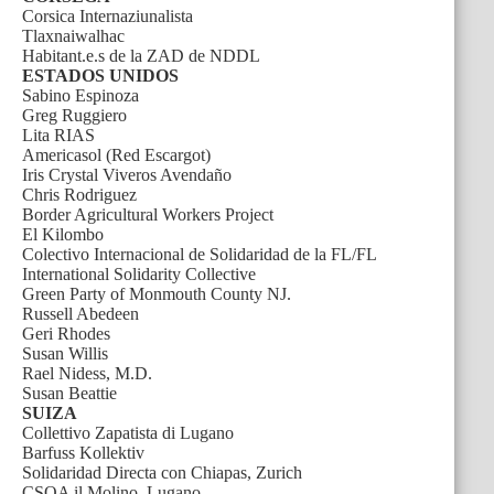
Corsica Internaziunalista
Tlaxnaiwalhac
Habitant.e.s de la ZAD de NDDL
ESTADOS UNIDOS
Sabino Espinoza
Greg Ruggiero
Lita RIAS
Americasol (Red Escargot)
Iris Crystal Viveros Avendaño
Chris Rodriguez
Border Agricultural Workers Project
El Kilombo
Colectivo Internacional de Solidaridad de la FL/FL
International Solidarity Collective
Green Party of Monmouth County NJ.
Russell Abedeen
Geri Rhodes
Susan Willis
Rael Nidess, M.D.
Susan Beattie
SUIZA
Collettivo Zapatista di Lugano
Barfuss Kollektiv
Solidaridad Directa con Chiapas, Zurich
CSOA il Molino, Lugano