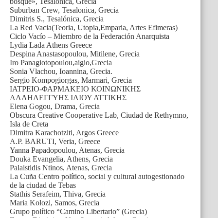
bosque», Tesalonica, Grecia
Suburban Crew, Tesalonica, Grecia
Dimitris S., Tesalónica, Grecia
La Red Vacia(Teoria, Utopia,Emparia, Artes Efimeras)
Ciclo Vacío – Miembro de la Federación Anarquista
Lydia Lada Athens Greece
Despina Anastasopoulou, Mitilene, Grecia
Iro Panagiotopoulou,aigio,Grecia
Sonia Vlachou, Ioannina, Grecia.
Sergio Kompogiorgas, Marmari, Grecia
ΙΑΤΡΕΙΟ-ΦΑΡΜΑΚΕΙΟ ΚΟΙΝΩΝΙΚΗΣ
ΑΛΛΗΛΕΓΓΥΗΣ ΙΛΙΟΥ ΑΤΤΙΚΗΣ
Elena Gogou, Drama, Grecia
Obscura Creative Cooperative Lab, Ciudad de Rethymno,
Isla de Creta
Dimitra Karachotziti, Argos Greece
A.P. BARUTI, Veria, Greece
Yanna Papadopoulou, Atenas, Grecia
Douka Evangelia, Athens, Grecia
Palaistidis Ntinos, Atenas, Grecia
La Cuña Centro político, social y cultural autogestionado
de la ciudad de Tebas
Stathis Serafeim, Thiva, Grecia
Maria Kolozi, Samos, Grecia
Grupo político “Camino Libertario” (Grecia)