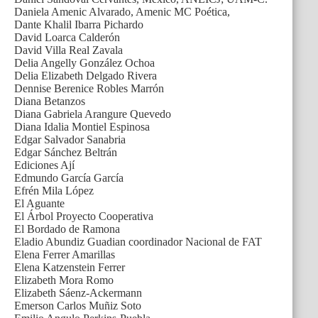
Daniela Amenic Alvarado, Amenic MC Poética,
Dante Khalil Ibarra Pichardo
David Loarca Calderón
David Villa Real Zavala
Delia Angelly González Ochoa
Delia Elizabeth Delgado Rivera
Dennise Berenice Robles Marrón
Diana Betanzos
Diana Gabriela Arangure Quevedo
Diana Idalia Montiel Espinosa
Edgar Salvador Sanabria
Edgar Sánchez Beltrán
Ediciones Ají
Edmundo García García
Efrén Mila López
El Aguante
El Árbol Proyecto Cooperativa
El Bordado de Ramona
Eladio Abundiz Guadian coordinador Nacional de FAT
Elena Ferrer Amarillas
Elena Katzenstein Ferrer
Elizabeth Mora Romo
Elizabeth Sáenz-Ackermann
Emerson Carlos Muñiz Soto