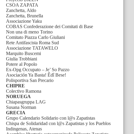
CSOA ZAPATA
Zanchetta, Aldo
Zanchetta, Brunella
Associazione Yaku
COBAS Confederazione dei Comitati di Base
Non una di meno Torino
Comitato Piazza Carlo Giuliani
Rete Antifascista Roma Sud
Associazione TATAWELO
Marquito Buscemi
Giulia Trobbiani
Potere al Popolo
Ex-Opg Occupato – Je’ So Pazzo
Asociación Ya Basta! Êdî Bese!
Polisportiva San Precario
CHIPRE
Colectivo Ramona
NORUEGA
Chiapasgruppa LAG
Susana Norman
GRECIA
Grupo Calendario Solidario con l@s Zapatistas
Chispa de Solidaridad con l@s Zapatistas y los Pueblos
Indingenas, Atenas