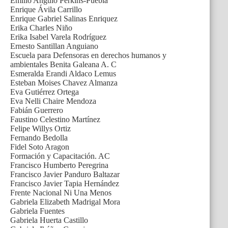
Emilio Angulo Perkins-Puebla
Enrique Ávila Carrillo
Enrique Gabriel Salinas Enriquez
Erika Charles Niño
Erika Isabel Varela Rodríguez
Ernesto Santillan Anguiano
Escuela para Defensoras en derechos humanos y
ambientales Benita Galeana A. C
Esmeralda Erandi Aldaco Lemus
Esteban Moises Chavez Almanza
Eva Gutiérrez Ortega
Eva Nelli Chaire Mendoza
Fabián Guerrero
Faustino Celestino Martínez
Felipe Willys Ortiz
Fernando Bedolla
Fidel Soto Aragon
Formación y Capacitación. AC
Francisco Humberto Peregrina
Francisco Javier Panduro Baltazar
Francisco Javier Tapia Hernández
Frente Nacional Ni Una Menos
Gabriela Elizabeth Madrigal Mora
Gabriela Fuentes
Gabriela Huerta Castillo