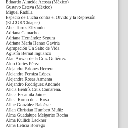
Eduardo Almeida Acosta (México)
Gustavo Esteva (México)
Miguel Radilla
Espacio de Lucha contra el Olvido y la Represión
(ELCOR/Chiapas)
Abel Torres Elizondo
Adriana Camacho
Adriana Hernández Segura
Adriana María Henao Gaviria
Agrupación Un Salto de Vida
Agustín Bernal Inguanzo
Alan Anwar de la Cruz Gutiérrez
Aldo Cortes Pérez
Alejandra Briones Herrera
Alejandra Ferniza López
Alejandra Rosas Armenta
Alejandro Rodríguez Andrade
Alicia Beatríz Cruz Camarena.
Alicia Escamila Jaime
Alicia Romo de la Rosa
Aline González Balcázar
Allan Christian Humbert Muñiz
Alma Guadalupe Melgarito Rocha
Alma Kullick Lackner
Alma Leticia Borrego