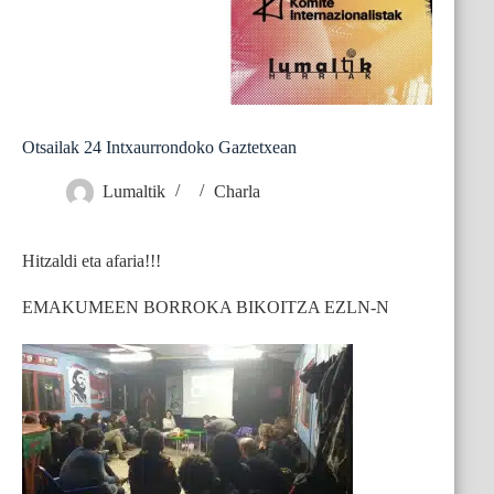
Otsailak 24 Intxaurrondoko Gaztetxean
Lumaltik
Charla
Hitzaldi eta afaria!!!
EMAKUMEEN BORROKA BIKOITZA EZLN-N