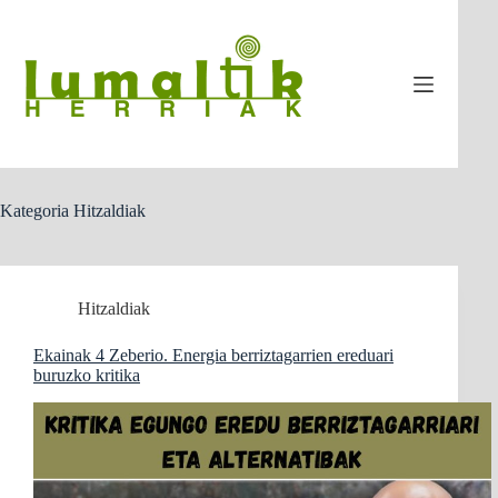
Skip
to
content
Kategoria
Hitzaldiak
Hitzaldiak
Ekainak 4 Zeberio. Energia berriztagarrien ereduari
buruzko kritika